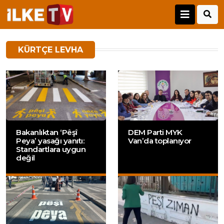
KÜRTÇE LEVHA
Bakanlıktan ‘Pêşî
DEM Parti MYK
Peya’ yasağı yanıtı:
Van’da toplanıyor
Standartlara uygun
değil