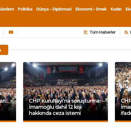
Gündem
Politika
Dünya – Diplomasi
Ekonomi – Emek
Kadın
Eko
Tüm Haberler
A
rı:
CHP Kurultayı’na soruşturma:
CHP 
İmamoğlu dahil 12 kişi
İmam
hakkında ceza istemi
ifad