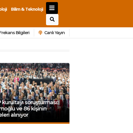
loji
Bilim & Teknoloji
Frekans Bilgileri
Canlı Yayın
kurultayı soruşturması:
oğlu ve 86 kişinin
eleri alınıyor