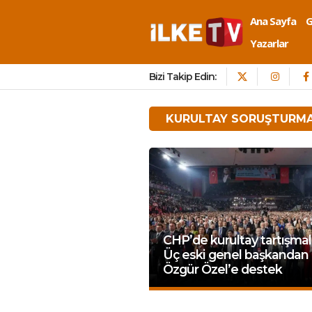
Ana Sayfa
Yazarlar
Bizi Takip Edin:
KURULTAY SORUŞTURM
CHP’de kurultay tartışmala
Üç eski genel başkandan
Özgür Özel’e destek