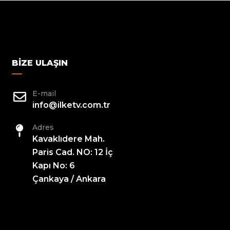
BIZE ULAŞIN
E-mail
info@ilketv.com.tr
Adres
Kavaklıdere Mah.
Paris Cad. NO: 12 İç
Kapı No: 6
Çankaya / Ankara