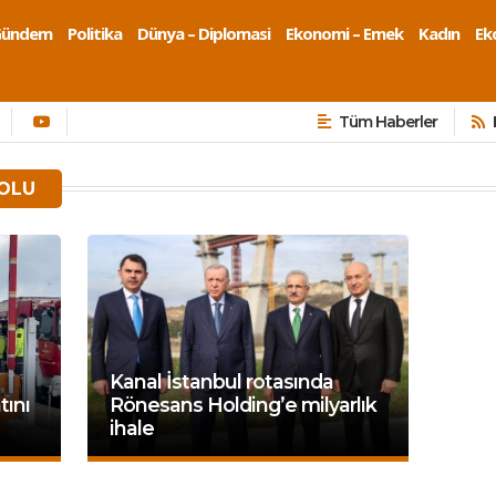
Gündem
Politika
Dünya – Diplomasi
Ekonomi – Emek
Kadın
Eko
Tüm Haberler
OLU
Kanal İstanbul rotasında
tını
Rönesans Holding’e milyarlık
ihale