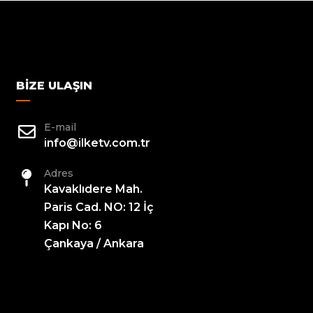
BIZE ULAŞIN
E-mail
info@ilketv.com.tr
Adres
Kavaklıdere Mah.
Paris Cad. NO: 12 İç
Kapı No: 6
Çankaya / Ankara