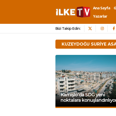
Ana Sayfa
Yazarlar
Bizi Takip Edin:
KUZEYDOĞU SURIYE ASA
Kamışlo’da SDG yeni
noktalara konuşlandırılıyo