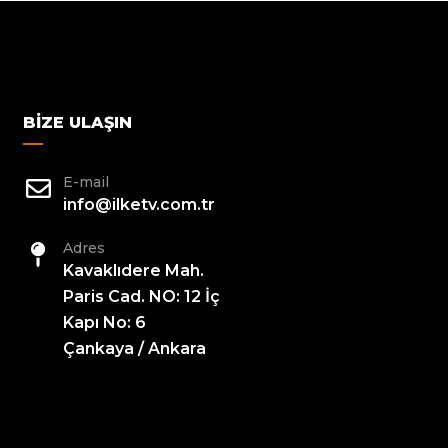
BIZE ULAŞIN
E-mail
info@ilketv.com.tr
Adres
Kavaklıdere Mah.
Paris Cad. NO: 12 İç
Kapı No: 6
Çankaya / Ankara