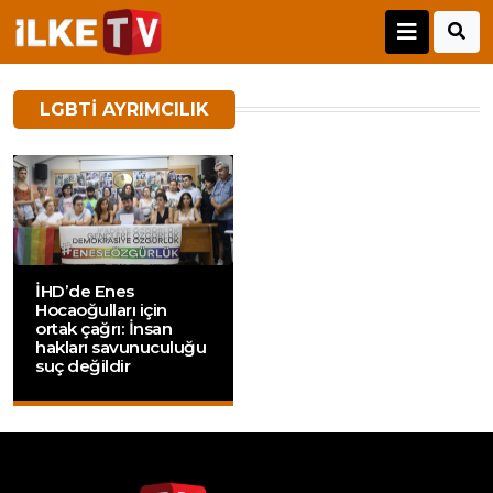
LGBTI AYRIMCILIK
İHD’de Enes
Hocaoğulları için
ortak çağrı: İnsan
hakları savunuculuğu
suç değildir