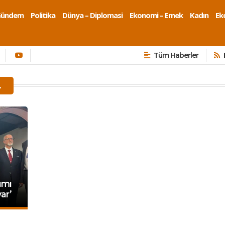
Gündem
Politika
Dünya – Diplomasi
Ekonomi – Emek
Kadın
Eko
Tüm Haberler
L
ımı
ar’