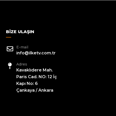
BIZE ULAŞIN
E-mail
info@ilketv.com.tr
Adres
Kavaklıdere Mah.
Paris Cad. NO: 12 İç
Kapı No: 6
Çankaya / Ankara