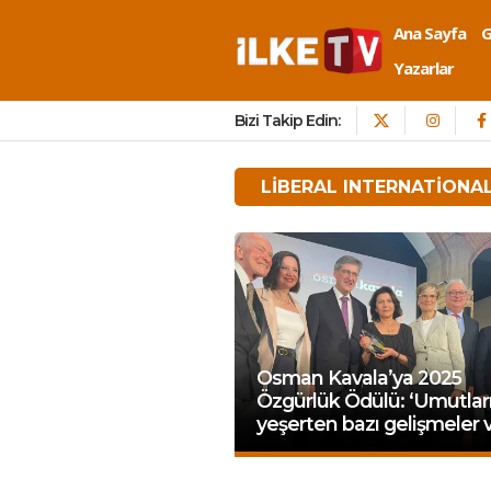
Ana Sayfa
Yazarlar
Bizi Takip Edin:
LIBERAL INTERNATIONA
Osman Kavala’ya 2025
Özgürlük Ödülü: ‘Umutlar
yeşerten bazı gelişmeler v