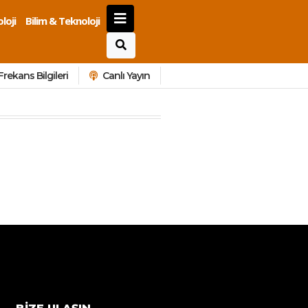
loji
Bilim & Teknoloji
Frekans Bilgileri
Canlı Yayın