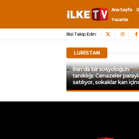
Ana Sayfa
Yazarlar
Bizi Takip Edin:
LURISTAN
İran’da bir sosyoloğun
tanıklığı: Cenazeler parayl
satılıyor, sokaklar kan içi