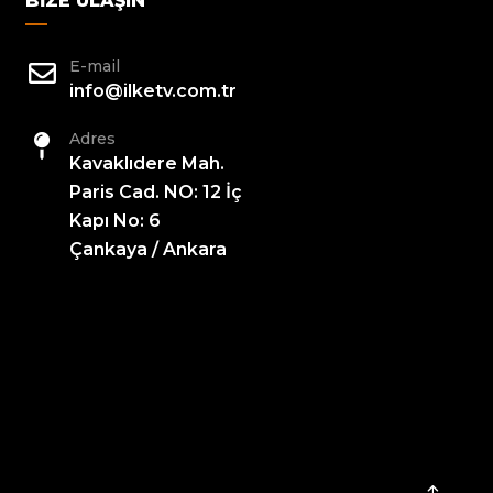
BIZE ULAŞIN
E-mail
info@ilketv.com.tr
Adres
Kavaklıdere Mah.
Paris Cad. NO: 12 İç
Kapı No: 6
Çankaya / Ankara