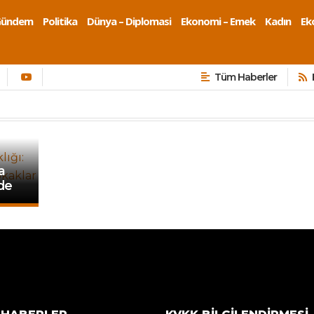
Gündem
Politika
Dünya – Diplomasi
Ekonomi – Emek
Kadın
Eko
Tüm Haberler
a
nde