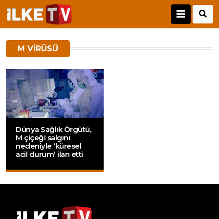
M VIRÜSÜ
Dünya Sağlık Örgütü,
M çiçeği salgını
nedeniyle ‘küresel
acil durum’ ilan etti