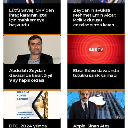
Lütfü Savaş, CHP’den
Zeydan’ın avukatı
ihraç kararının iptali
Mehmet Emin Aktar:
için mahkemeye
Politik duruşu
başvurdu
cezalandırma kararı
Abdullah Zeydan
Ebrar Sitesi davasında
davasında karar: 3 yıl
tutuklu sanık kalmadı
9 ay hapis cezası
DFG, 2024 yılında
Apple, Sinan Ateş