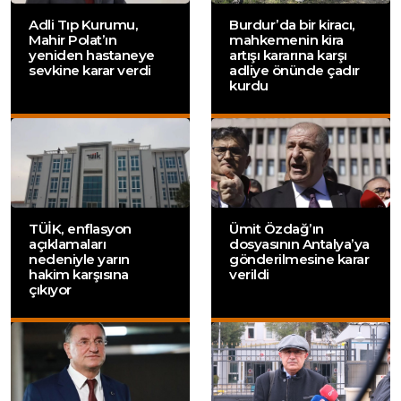
Adli Tıp Kurumu,
Burdur’da bir kiracı,
Mahir Polat’ın
mahkemenin kira
yeniden hastaneye
artışı kararına karşı
sevkine karar verdi
adliye önünde çadır
kurdu
TÜİK, enflasyon
Ümit Özdağ’ın
açıklamaları
dosyasının Antalya’ya
nedeniyle yarın
gönderilmesine karar
hakim karşısına
verildi
çıkıyor