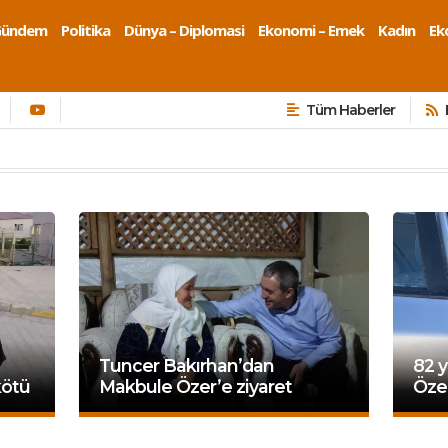
Gündem
Politika
Dünya – Diplomasi
Ekonomi – Emek
Kadın
Eko
Tüm Haberler
Tuncer Bakırhan’dan
82 y
kötü
Makbule Özer’e ziyaret
Özer