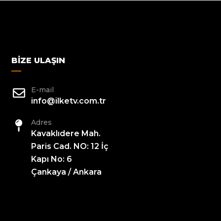
BIZE ULAŞIN
E-mail
info@ilketv.com.tr
Adres
Kavaklıdere Mah.
Paris Cad. NO: 12 İç
Kapı No: 6
Çankaya / Ankara