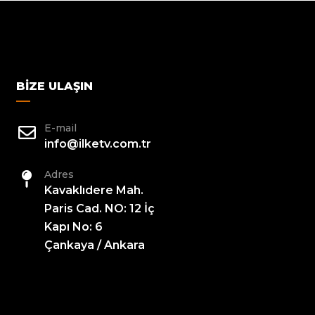
BIZE ULAŞIN
E-mail
info@ilketv.com.tr
Adres
Kavaklıdere Mah.
Paris Cad. NO: 12 İç
Kapı No: 6
Çankaya / Ankara