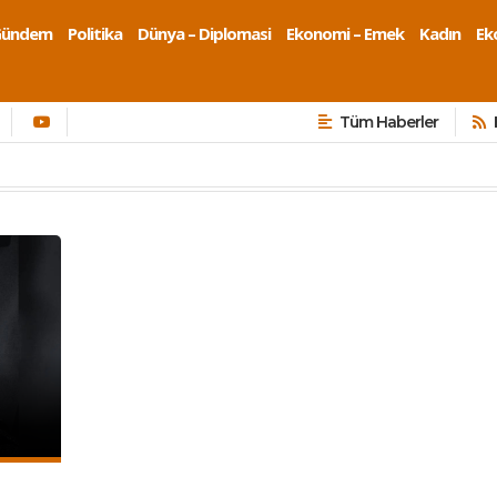
Gündem
Politika
Dünya – Diplomasi
Ekonomi – Emek
Kadın
Eko
Tüm Haberler