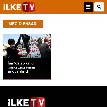
MECID ENSARI
İran’da zorunlu
başörtüsü yasası
askıya alındı