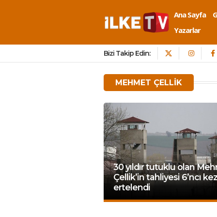
Ana Sayfa
Yazarlar
Bizi Takip Edin:
MEHMET ÇELLIK
30 yıldır tutuklu olan Me
Çellik’in tahliyesi 6’ncı ke
ertelendi