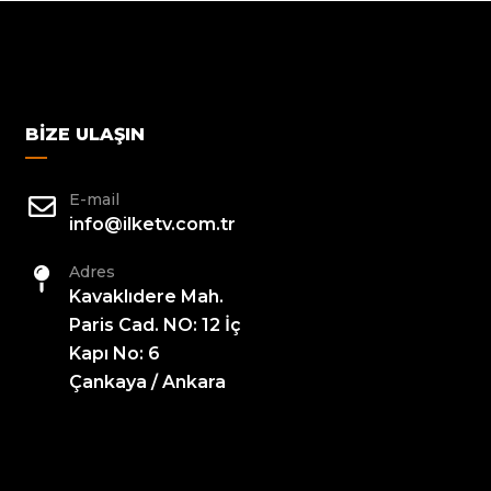
BIZE ULAŞIN
E-mail
info@ilketv.com.tr
Adres
Kavaklıdere Mah.
Paris Cad. NO: 12 İç
Kapı No: 6
Çankaya / Ankara