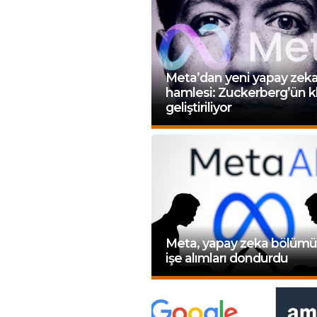
Meta’dan yeni yapay zek
hamlesi: Zuckerberg’ün k
geliştiriliyor
Meta, yapay zeka bölüm
işe alımları dondurdu