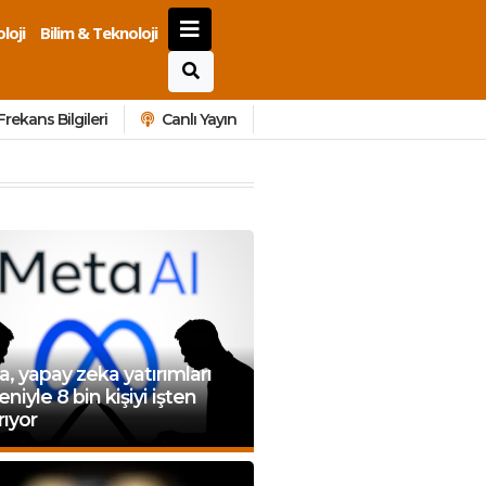
loji
Bilim & Teknoloji
Frekans Bilgileri
Canlı Yayın
, yapay zeka yatırımları
niyle 8 bin kişiyi işten
rıyor