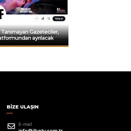
r Tanımayan Gazeteciler,
atformundan ayrılacak
BIZE ULAŞIN
E-mail
info@ilketv.com.tr