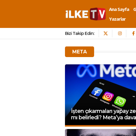
Ana Sayfa
Yazarlar
Bizi Takip Edin:
META
İşten çıkarmaları yapay z
mı belirledi? Meta’ya dav