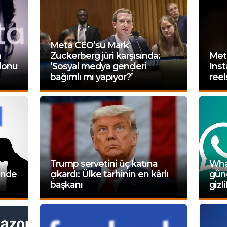
Meta CEO’su Mark
a
Zuckerberg jüri karşısında:
Meta
lonu
‘Sosyal medya gençleri
Inst
bağımlı mı yapıyor?’
ree
Trump servetini üç katına
Wha
ünde
çıkardı: Ülke tarhinin en kârlı
gün
başkanı
gizli