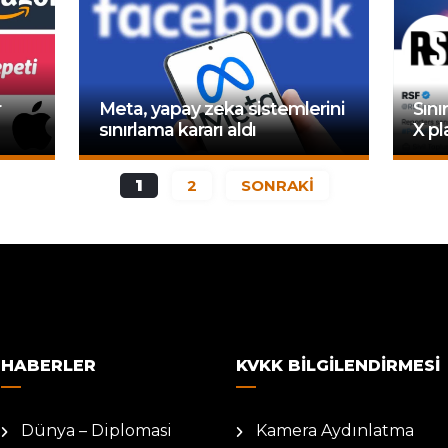
r
Meta, yapay zeka sistemlerini
Sını
sınırlama kararı aldı
X pl
1
2
SONRAKİ
HABERLER
KVKK BILGILENDIRMESI
Dünya – Diplomasi
Kamera Aydınlatma