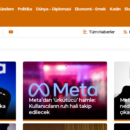
Gündem
Politika
Dünya – Diplomasi
Ekonomi – Emek
Kadın
Eko
Tüm Haberler
Meta’dan ‘ürkütücü’ hamle:
Meta
eka
Kullanıcıların ruh hali takip
nede
a
edilecek
çıka