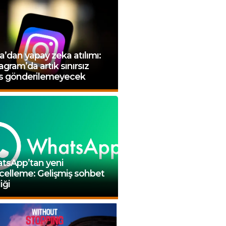
’dan yapay zeka atılımı:
agram’da artık sınırsız
ls gönderilemeyecek
tsApp’tan yeni
celleme: Gelişmiş sohbet
liği