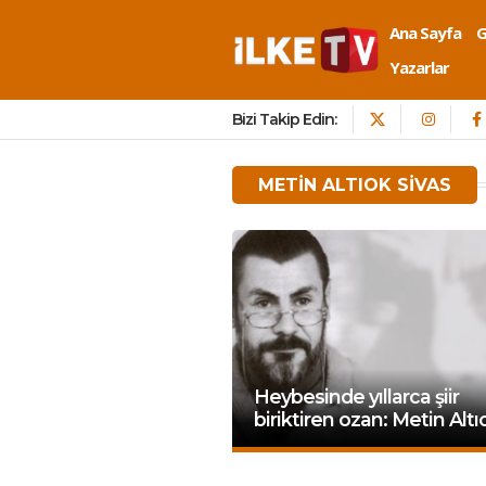
Ana Sayfa
Yazarlar
Bizi Takip Edin:
METIN ALTIOK SIVAS
Heybesinde yıllarca şiir
biriktiren ozan: Metin Altı