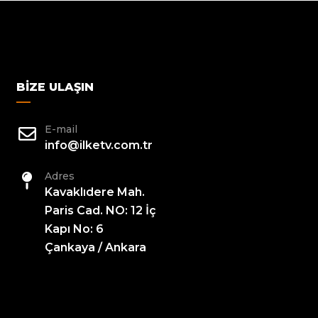
BIZE ULAŞIN
E-mail
info@ilketv.com.tr
Adres
Kavaklıdere Mah.
Paris Cad. NO: 12 İç
Kapı No: 6
Çankaya / Ankara