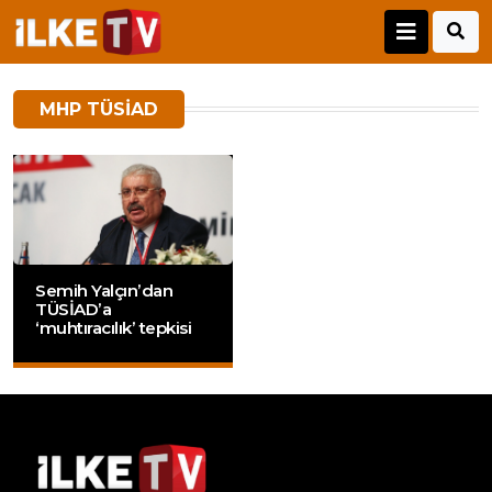
MHP TÜSIAD
Semih Yalçın’dan
TÜSİAD’a
‘muhtıracılık’ tepkisi