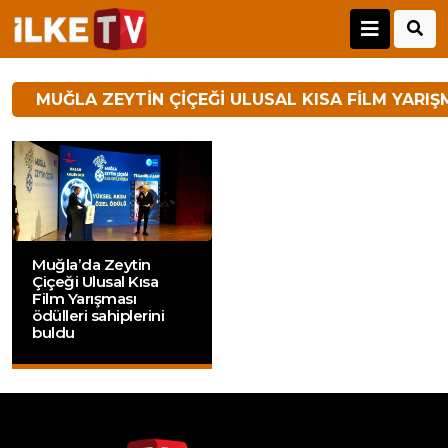
MUĞLA ZEYTIN ÇIÇEĞI ULUSAL KISA FILM YARIŞ
Muğla’da Zeytin
Çiçeği Ulusal Kısa
Film Yarışması
ödülleri sahiplerini
buldu