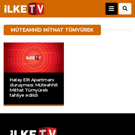
MÜTEAHHID MITHAT TÜMYÜREK
Hatay Elit Apartmanı
duruşması: Müteahhit
Mithat Tümyürek
tahliye edildi