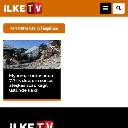
MYANMAR ATEŞKES
Myanmar ordusunun
7.7’lik deprem sonrası
ateşkes sözü kağıt
üstünde kaldı