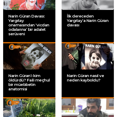
Narin Güran Davası:
İlk dereceden
Yargıtay
Yargıtay’a Narin Güran
onamasından ‘vicdan
davası
odalarına’ bir adalet
serüveni
Narin Güran’ı kim
Narin Güran nasıl ve
öldürdü? Faili meçhul
neden kayboldu?
bir müebbetin
anatomisi