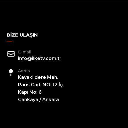
BIZE ULAŞIN
E-mail
info@ilketv.com.tr
Adres
Kavaklıdere Mah.
Paris Cad. NO: 12 İç
Kapı No: 6
Çankaya / Ankara