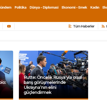
Gündem
Politika
Dünya – Diplomasi
Ekonomi – Emek
Kadın
Eko
Tüm Haberler
Rutte: Öncelik Rusya’yla olası
bio:
barış görüşmelerinde
Ukrayna’nın elini
güçlendirmek