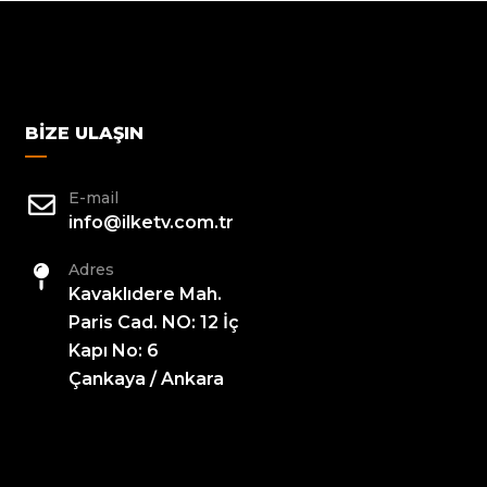
BIZE ULAŞIN
E-mail
info@ilketv.com.tr
Adres
Kavaklıdere Mah.
Paris Cad. NO: 12 İç
Kapı No: 6
Çankaya / Ankara