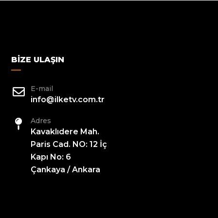
BIZE ULAŞIN
E-mail
info@ilketv.com.tr
Adres
Kavaklıdere Mah.
Paris Cad. NO: 12 İç
Kapı No: 6
Çankaya / Ankara