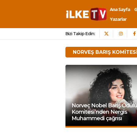
Ana Sayfa
Yazarlar
Bizi Takip Edin:
NORVEŞ BARIŞ KOMITES
Norveç Nobel Barış Ödül
Komitesi’nden Nergis
Muhammedi çağrısı