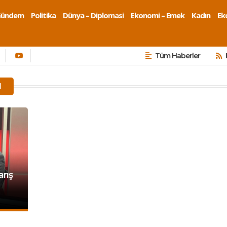
Gündem
Politika
Dünya – Diplomasi
Ekonomi – Emek
Kadın
Eko
Tüm Haberler
I
arış