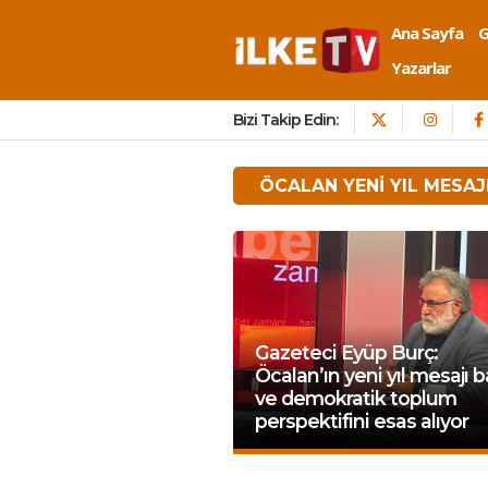
Ana Sayfa
Yazarlar
Bizi Takip Edin:
ÖCALAN YENI YIL MESAJ
Gazeteci Eyüp Burç:
Öcalan’ın yeni yıl mesajı b
ve demokratik toplum
perspektifini esas alıyor