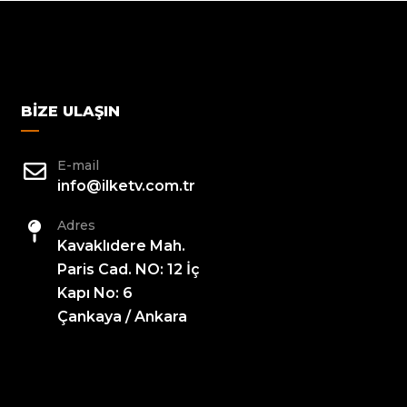
BIZE ULAŞIN
E-mail
info@ilketv.com.tr
Adres
Kavaklıdere Mah.
Paris Cad. NO: 12 İç
Kapı No: 6
Çankaya / Ankara