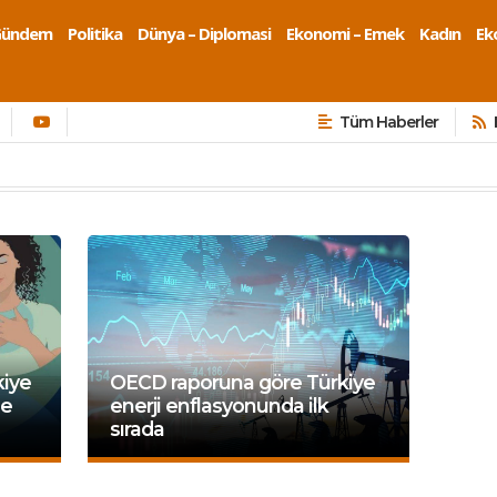
Gündem
Politika
Dünya – Diplomasi
Ekonomi – Emek
Kadın
Eko
Tüm Haberler
kiye
OECD raporuna göre Türkiye
de
enerji enflasyonunda ilk
sırada