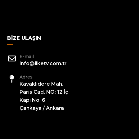
BIZE ULAŞIN
E-mail
info@ilketv.com.tr
Adres
Kavaklıdere Mah.
Paris Cad. NO: 12 İç
Kapı No: 6
Çankaya / Ankara