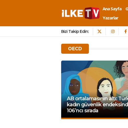
Ana Sayfa
Yazarlar
Bizi Takip Edin:
OECD
AB ortalamasının altı: Tür
kadın güvenlik endeksin
106’ncı sırada