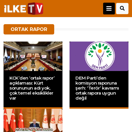
ORTAK RAPOR
KCK’den ‘ortak rapor’
DEM Parti’den
açıklaması: Kürt
komisyon raporuna
sorununun adı yok,
şerh: ‘Terör’ kavramı
çok temel eksiklikler
ortak rapora uygun
var
değil