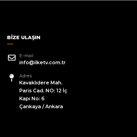
BIZE ULAŞIN
E-mail
info@ilketv.com.tr
Adres
Kavaklıdere Mah.
Paris Cad. NO: 12 İç
Kapı No: 6
Çankaya / Ankara