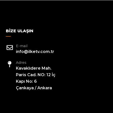
BIZE ULAŞIN
E-mail
info@ilketv.com.tr
Adres
Kavaklıdere Mah.
Paris Cad. NO: 12 İç
Kapı No: 6
Çankaya / Ankara