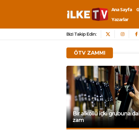
Ana Sayfa
Yazarlar
Bizi Takip Edin:
ÖTV ZAMMI
Bir alkollü içki grubuna d
zam