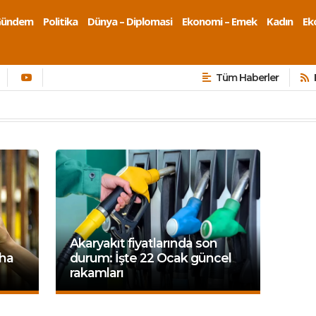
Gündem
Politika
Dünya – Diplomasi
Ekonomi – Emek
Kadın
Eko
Tüm Haberler
Akaryakıt fiyatlarında son
aha
durum: İşte 22 Ocak güncel
rakamları