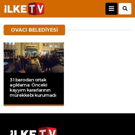
OVACI BELEDIYESI
31 barodan ortak
açıklama: Önceki
kayyım kararlarının
mürekkebi kurumadı