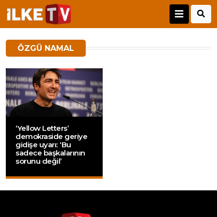
ÖZGÜ NAMAL
‘Yellow Letters’
demokraside geriye
gidişe uyarı: ‘Bu
sadece başkalarının
sorunu değil’