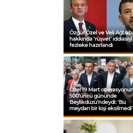
Özgür Özel ve Veli Ağbab
hakkında ‘rüşvet’ iddiasıy
fezleke hazırlandı
Özel 19 Mart operasyonu
500’üncü gününde
Beylikdüzü’ndeydi: ‘Bu
meydan bir kişi eksilmedi’