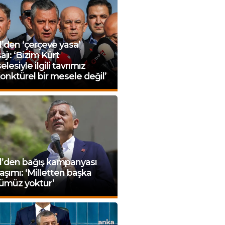
’den ‘çerçeve yasa’
jı: ‘Bizim Kürt
lesiyle ilgili tavrımız
onktürel bir mesele değil’
l’den bağış kampanyası
aşımı: ‘Milletten başka
ümüz yoktur’