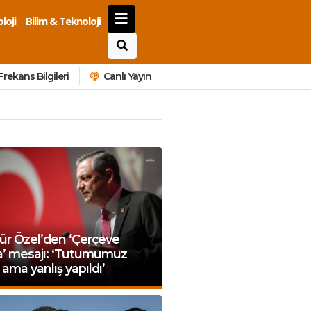
loji
Bilim & Teknoloji
Frekans Bilgileri
Canlı Yayın
ür Özel’den ‘Çerçeve
a’ mesajı: ‘Tutumumuz
 ama yanlış yapıldı’