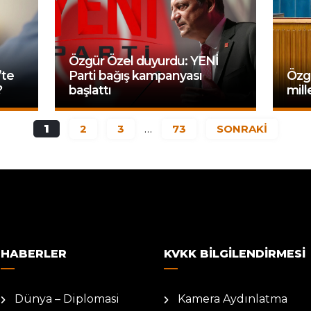
Özgür Özel duyurdu: YENİ
’te
Parti bağış kampanyası
Özgü
?
başlattı
mill
1
2
3
…
73
SONRAKİ
HABERLER
KVKK BILGILENDIRMESI
Dünya – Diplomasi
Kamera Aydınlatma