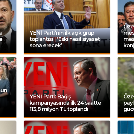
Özel
a
YENİ Parti’nin ilk açık grup
mesa
la
toplantısı | ‘Eski nesil siyaset
mese
sona erecek’
konj
nun
YENİ Parti: Bağış
Öze
kampanyasında ilk 24 saatte
payl
113,8 milyon TL toplandı
güc