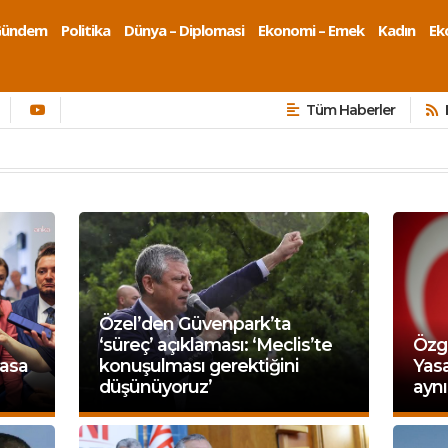
Gündem
Politika
Dünya – Diplomasi
Ekonomi – Emek
Kadın
Eko
Tüm Haberler
Özel’den Güvenpark’ta
‘süreç’ açıklaması: ‘Meclis’te
Özg
yasa
konuşulması gerektiğini
Yas
düşünüyoruz’
aynı