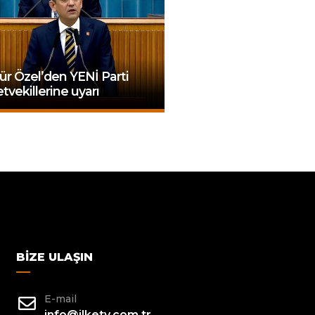
r Özel’den YENİ Parti
etvekillerine uyarı
BIZE ULAŞIN
E-mail
info@ilketv.com.tr