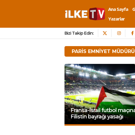
Ana Sayfa
Yazarlar
Bizi Takip Edin:
PARIS EMNIYET MÜDÜRÜ
Fransa-İsrail futbol maçın
Filistin bayrağı yasağı