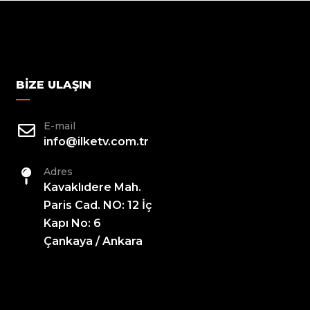
BIZE ULAŞIN
E-mail
info@ilketv.com.tr
Adres
Kavaklıdere Mah.
Paris Cad. NO: 12 İç
Kapı No: 6
Çankaya / Ankara