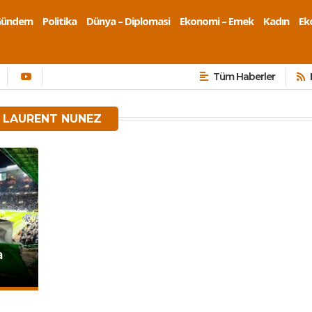
Gündem
Politika
Dünya – Diplomasi
Ekonomi – Emek
Kadın
Eko
Tüm Haberler
 LAURENT NUNEZ
a