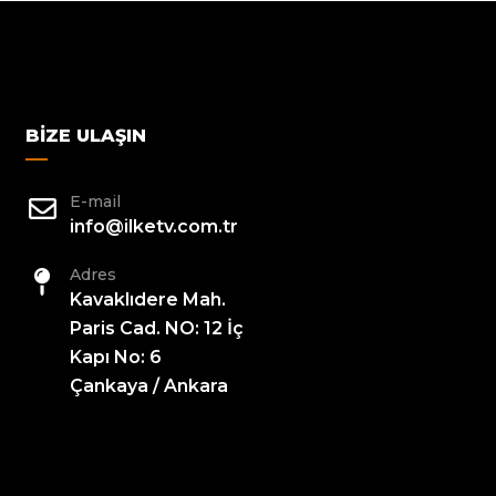
BIZE ULAŞIN
E-mail
info@ilketv.com.tr
Adres
Kavaklıdere Mah.
Paris Cad. NO: 12 İç
Kapı No: 6
Çankaya / Ankara