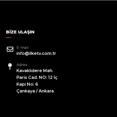
BIZE ULAŞIN
E-mail
info@ilketv.com.tr
Adres
Kavaklıdere Mah.
Paris Cad. NO: 12 İç
Kapı No: 6
Çankaya / Ankara