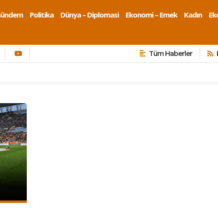
Gündem
Politika
Dünya – Diplomasi
Ekonomi – Emek
Kadın
Eko
Tüm Haberler