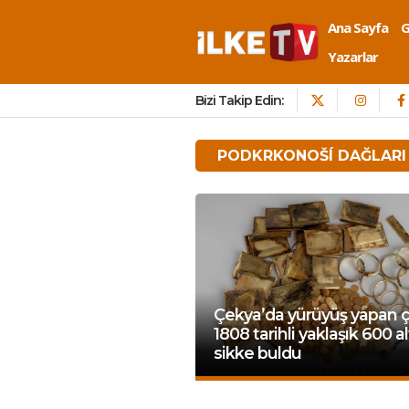
Ana Sayfa
Yazarlar
Bizi Takip Edin:
PODKRKONOŠÍ DAĞLARI
Çekya’da yürüyüş yapan çi
1808 tarihli yaklaşık 600 al
sikke buldu