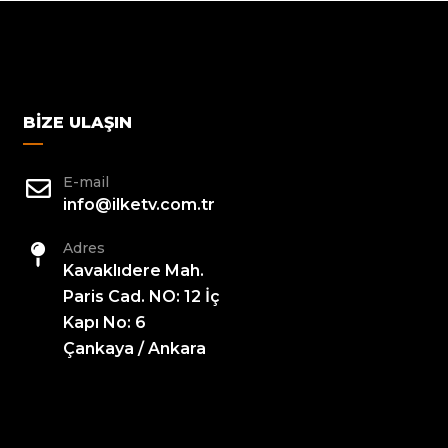
BIZE ULAŞIN
E-mail
info@ilketv.com.tr
Adres
Kavaklıdere Mah.
Paris Cad. NO: 12 İç
Kapı No: 6
Çankaya / Ankara