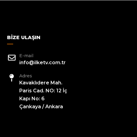
BIZE ULAŞIN
E-mail
info@ilketv.com.tr
Adres
Kavaklıdere Mah.
Paris Cad. NO: 12 İç
Kapı No: 6
Çankaya / Ankara