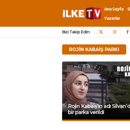
Ana Sayfa
Yazarlar
Bizi Takip Edin:
ROJIN KABAIŞ PARKI
Rojin Kabaiş’in adı Silvan’
bir parka verildi