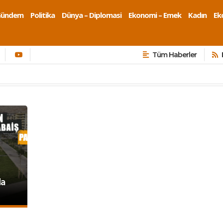
Gündem
Politika
Dünya – Diplomasi
Ekonomi – Emek
Kadın
Eko
Tüm Haberler
da