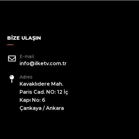
BIZE ULAŞIN
E-mail
info@ilketv.com.tr
Adres
Kavaklıdere Mah.
Paris Cad. NO: 12 İç
Kapı No: 6
Çankaya / Ankara