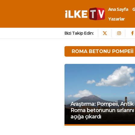
Ana Sayfa
Yazarlar
Bizi Takip Edin:
ROMA BETONU POMPEII
Araştırma: Pompeii, Antik
Roma betonunun sırlarını
açığa çıkardı