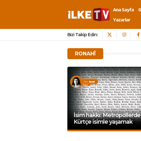
Ana Sayfa
Yazarlar
Bizi Takip Edin:
RONAHÎ
İsim hakkı: Metropollerde
Kürtçe isimle yaşamak