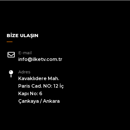
BIZE ULAŞIN
E-mail
info@ilketv.com.tr
Adres
Kavaklıdere Mah.
Paris Cad. NO: 12 İç
Kapı No: 6
Çankaya / Ankara