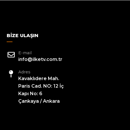
BIZE ULAŞIN
E-mail
info@ilketv.com.tr
Adres
Kavaklıdere Mah.
Paris Cad. NO: 12 İç
Kapı No: 6
Çankaya / Ankara