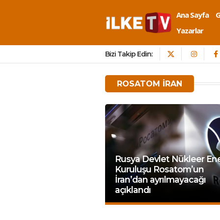
Ana Sayfa
Yazarlar
Bizi Takip Edin:
ROSATOM IRAN
Rusya Devlet Nükleer Ene
Kuruluşu Rosatom’un
İran’dan ayrılmayacağı
açıklandı