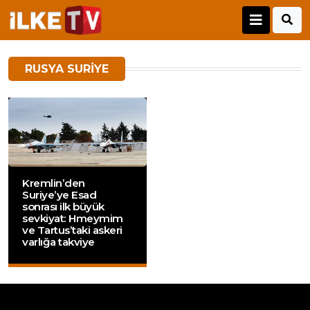
RUSYA SURIYE
Kremlin’den
Suriye’ye Esad
sonrası ilk büyük
sevkiyat: Hmeymim
ve Tartus’taki askeri
varlığa takviye