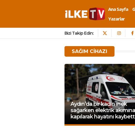
Ana Sayfa
Yazarlar
Bizi Takip Edin:
SAĞIM CIHAZI
Aydın’da bir kadın inek
sağarken elektrik akımın
kapılarak hayatını kaybett