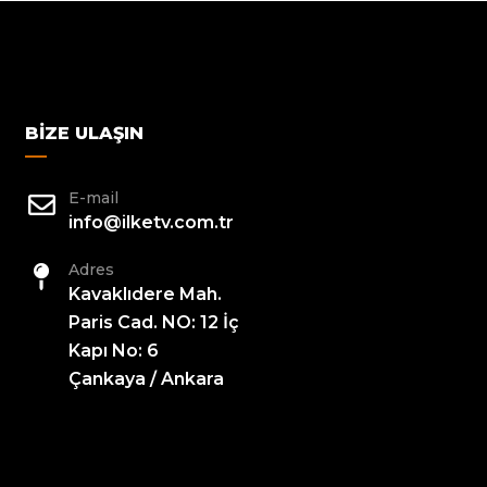
BIZE ULAŞIN
E-mail
info@ilketv.com.tr
Adres
Kavaklıdere Mah.
Paris Cad. NO: 12 İç
Kapı No: 6
Çankaya / Ankara