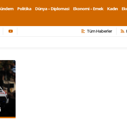
Gündem
Politika
Dünya – Diplomasi
Ekonomi – Emek
Kadın
Eko
Tüm Haberler
a
i