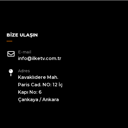
BIZE ULAŞIN
E-mail
info@ilketv.com.tr
Adres
Kavaklıdere Mah.
Paris Cad. NO: 12 İç
Kapı No: 6
Çankaya / Ankara