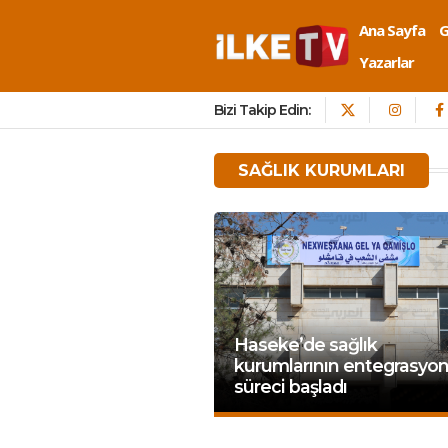
Ana Sayfa
Yazarlar
Bizi Takip Edin:
SAĞLIK KURUMLARI
Haseke’de sağlık
kurumlarının entegrasyo
süreci başladı