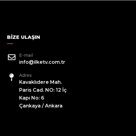
BIZE ULAŞIN
E-mail
info@ilketv.com.tr
Adres
Kavaklıdere Mah.
Paris Cad. NO: 12 İç
Kapı No: 6
Çankaya / Ankara