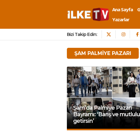
Ana Sayfa
Yazarlar
Bizi Takip Edin:
ŞAM PALMIYE PAZARI
Şam’da Palmiye Pazarı
Bayramı: ‘Barış ve mutlul
getirsin’