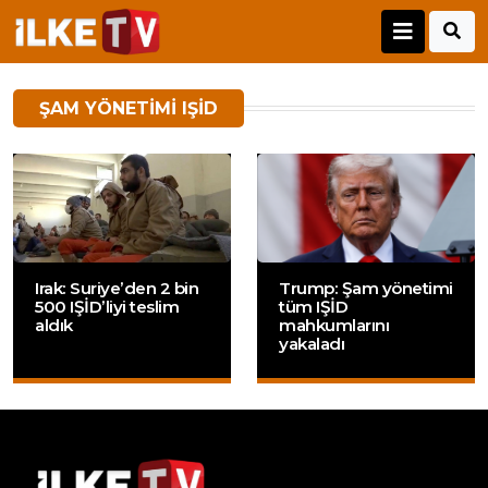
ŞAM YÖNETIMI IŞID
Irak: Suriye’den 2 bin
Trump: Şam yönetimi
500 IŞİD’liyi teslim
tüm IŞİD
aldık
mahkumlarını
yakaladı