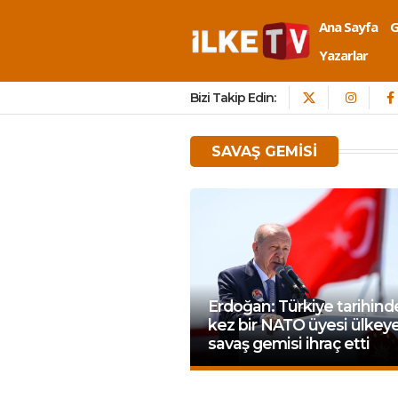
Ana Sayfa
Yazarlar
Bizi Takip Edin:
SAVAŞ GEMISI
Erdoğan: Türkiye tarihinde
kez bir NATO üyesi ülkey
savaş gemisi ihraç etti