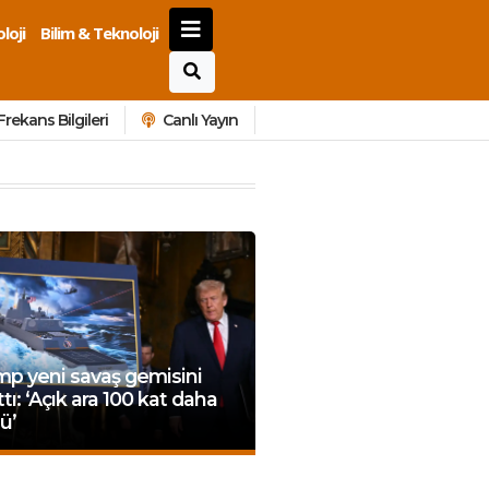
loji
Bilim & Teknoloji
Frekans Bilgileri
Canlı Yayın
p yeni savaş gemisini
ttı: ‘Açık ara 100 kat daha
ü’