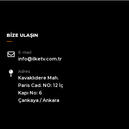
BIZE ULAŞIN
E-mail
info@ilketv.com.tr
Adres
Kavaklıdere Mah.
Paris Cad. NO: 12 İç
Kapı No: 6
Çankaya / Ankara