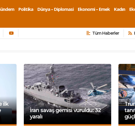
Gündem
Politika
Dünya – Diplomasi
Ekonomi – Emek
Kadın
Eko
Tüm Haberler
 ilk
Trum
e
İran savaş gemisi vuruldu: 32
tanı
yaralı
güçl