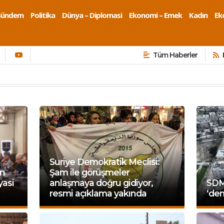
Gündem
Politika
Dünya – Diplomasi
Ekonomi – Emek
Kadın
Eko
Tüm Haberler
Suriye Demokratik Meclisi:
in
Şam ile görüşmeler
yasi
anlaşmaya doğru gidiyor,
SDM
resmi açıklama yakında
‘dem