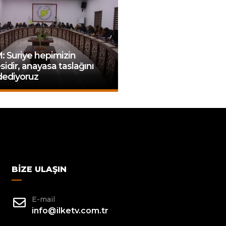
 Suriye hepimizin
sidir, anayasa taslağını
dediyoruz
BIZE ULAŞIN
E-mail
info@ilketv.com.tr