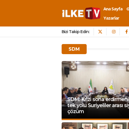
Ana Sayfa
Yazarlar
Bizi Takip Edin:
SDM
SDM: Krizi sona erdirmen
tek yolu Suriyeliler arası si
çözüm