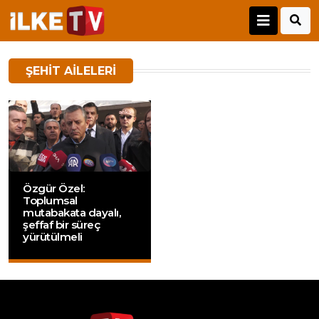
ŞEHIT AILELERI
Özgür Özel:
Toplumsal
mutabakata dayalı,
şeffaf bir süreç
yürütülmeli