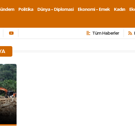
Gündem
Politika
Dünya – Diplomasi
Ekonomi – Emek
Kadın
Eko
Tüm Haberler
YA