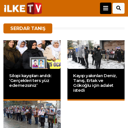
SERDAR TANIŞ
Silopi kayıpları anıldı:
Kayıp yakınları Deniz,
‘Gerçekleri ters yüz
Tanış, Ertak ve
edemezsiniz’
Gökoğlu için adalet
istedi