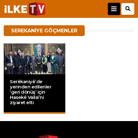
SEREKANIYE GÖÇMENLER
Serêkaniyê’de
yerinden edilenler
‘geri dönüş’ için
Hasekê Valisi’ni
ziyaret etti